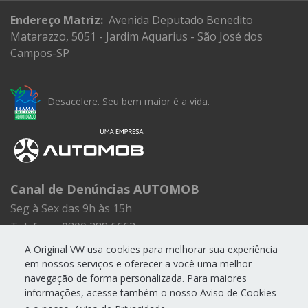
Endereço Matriz:
Avenida Deputado Benedito
Matarazzo, 5051 - Jardim Aquarius - São José dos
Campos-SP
Desacelere. Seu bem maior é a vida.
Canal de Denúncias AUTOMOB
Seg à Sex das 9h às 15h
Telefone: 0800 288 6662
E-mail:
experiencia.cliente@automob.com.br
A Original VW usa cookies para melhorar sua experiência
Nós utilizamos cookies e outras tecnologias para
em nossos serviços e oferecer a você uma melhor
possibilitar e aprimorar sua experiência em nosso
navegação de forma personalizada. Para maiores
site, e ao continuar navegando em nossas páginas
informações, acesse também o nosso Aviso de Cookies
você concorda com a coleta e uso de cookies.
Como