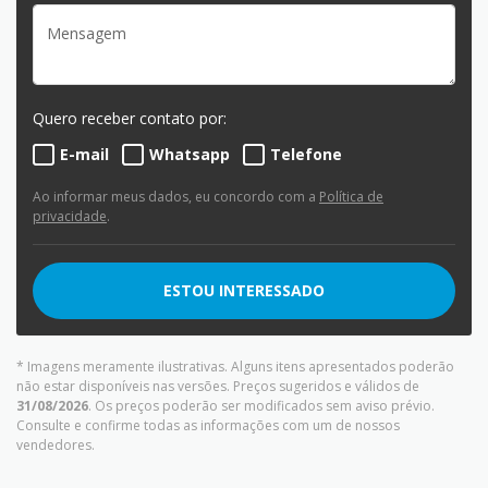
Quero receber contato por:
E-mail
Whatsapp
Telefone
Ao informar meus dados, eu concordo com a
Política de
privacidade
.
ESTOU INTERESSADO
* Imagens meramente ilustrativas. Alguns itens apresentados poderão
não estar disponíveis nas versões. Preços sugeridos e válidos de
31/08/2026
. Os preços poderão ser modificados sem aviso prévio.
Consulte e confirme todas as informações com um de nossos
vendedores.