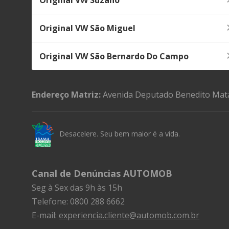
Original VW São Miguel
Original VW São Bernardo Do Campo
Endereço Matriz:
Avenida Deputado Benedito Mata
Desacelere. Seu bem maior é a vida.
Canal de Denúncias AUTOMOB
Seg à Sex das 9h às 15h
Telefone: 0800 288 6662
E-mail:
experiencia.cliente@automob.com.br