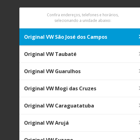
Confira endereços, telefones e horários,
selecionando a unidade abaixo:
Original VW São José dos Campos
Original VW Taubaté
Original VW Guarulhos
Original VW Mogi das Cruzes
Original VW Caraguatatuba
Original VW Arujá
Original VW Suzano