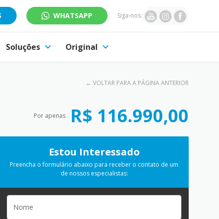
S
WHATSAPP
Siga-nos:
Soluções
Original
←
VOLTAR PARA A PÁGINA ANTERIOR
R$ 116.990,00
Por apenas
Estou Interessado
Preencha o formulário abaixo para receber o contato de um
de nossos especialistas: