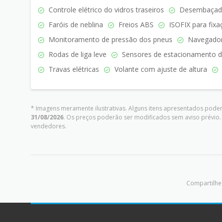
Controle elétrico do vidros traseiros
Desembaçador
Faróis de neblina
Freios ABS
ISOFIX para fixaç
Monitoramento de pressão dos pneus
Navegado
Rodas de liga leve
Sensores de estacionamento di
Travas elétricas
Volante com ajuste de altura
* Imagens meramente ilustrativas. Alguns itens apresentados poder
31/08/2026
. Os preços poderão ser modificados sem aviso prévio
vendedores.
Compartilhe 