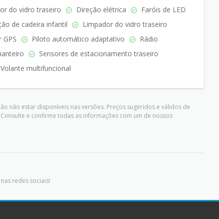
 do vidro traseiro
Direção elétrica
Faróis de LED
ão de cadeira infantil
Limpador do vidro traseiro
r GPS
Piloto automático adaptativo
Rádio
anteiro
Sensores de estacionamento traseiro
Volante multifuncional
ão não estar disponíveis nas versões. Preços sugeridos e válidos de
. Consulte e confirme todas as informações com um de nossos
nas redes sociais!