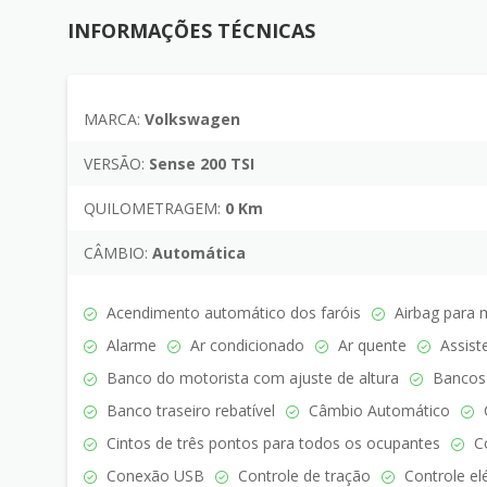
INFORMAÇÕES TÉCNICAS
MARCA:
Volkswagen
VERSÃO:
Sense 200 TSI
QUILOMETRAGEM:
0 Km
CÂMBIO:
Automática
Acendimento automático dos faróis
Airbag para 
Alarme
Ar condicionado
Ar quente
Assist
Banco do motorista com ajuste de altura
Bancos 
Banco traseiro rebatível
Câmbio Automático
C
Cintos de três pontos para todos os ocupantes
Co
Conexão USB
Controle de tração
Controle elé