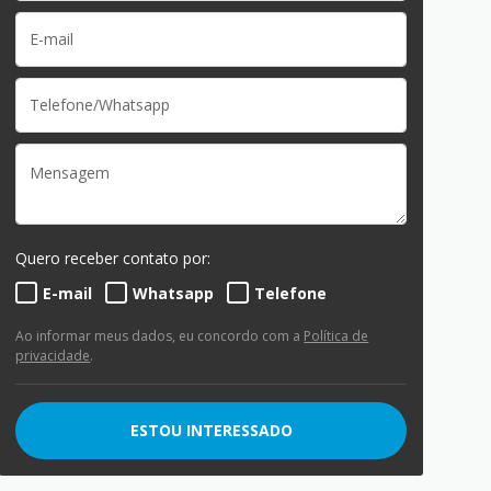
Quero receber contato por:
E-mail
Whatsapp
Telefone
Ao informar meus dados, eu concordo com a
Política de
privacidade
.
ESTOU INTERESSADO