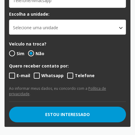
Escolha a unidade:
Selecione uma unidade
Veículo na troca?
Sim
Não
Quero receber contato por:
E-mail
Whatsapp
Telefone
Ao informar meus dados, eu concordo com a
Política de
privacidade
.
ESTOU INTERESSADO