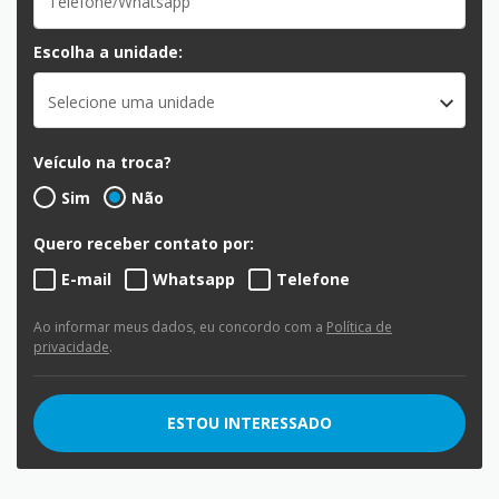
Escolha a unidade:
Selecione uma unidade
Veículo na troca?
Sim
Não
Quero receber contato por:
E-mail
Whatsapp
Telefone
Ao informar meus dados, eu concordo com a
Política de
privacidade
.
ESTOU INTERESSADO